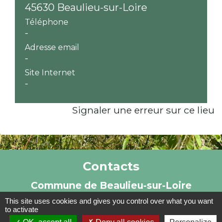
45630 Beaulieu-sur-Loire
Téléphone
-
Adresse email
-
Site Internet
-
Signaler une erreur sur ce lieu
Contacts
Commune de Beaulieu-sur-Loire
10 place de l'Eglise
This site uses cookies and gives you control over what you want
to activate
45630 Beaulieu-sur-Loire - FRANCE