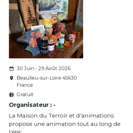
30 Juin - 29 Août 2026
date_range
Beaulieu-sur-Loire 45630
room
France
Gratuit
account_balance_wallet
Organisateur : -
La Maison du Terroir et d'animations
propose une animation tout au long de
l'été: