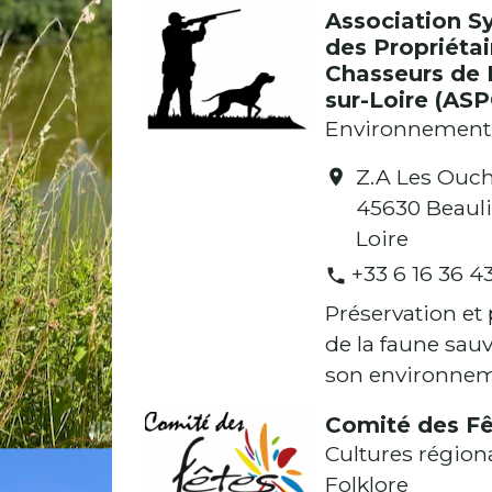
Association S
des Propriétai
Chasseurs de 
sur-Loire (AS
Environnement
Z.A Les Ouc
location_on
45630 Beauli
Loire
+33 6 16 36 43
phone
Préservation et
de la faune sau
son environne
Comité des Fê
Cultures régiona
Folklore