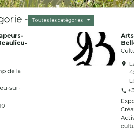
orie -
Toutes les catégories
apeurs-
Arts
eaulieu-
Bel
Cult
L
location_on
p de la
4
L
eu-sur-
+3
phone
Expo
10
Créa
Acti
cult