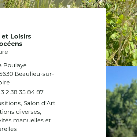
 et Loisirs
locéens
ure
a Boulaye
5630 Beaulieu-sur-
oire
3 2 38 35 84 87
sitions, Salon d'Art,
tions diverses,
vités manuelles et
urelles