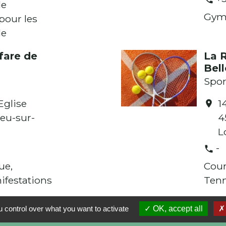
de
Gym
pour les
le
fare de
La 
Bel
Spor
Eglise
1
location_on
eu-sur-
4
L
-
phone
ue,
Cour
ifestations
Tenn
 control over what you want to activate
OK, accept all