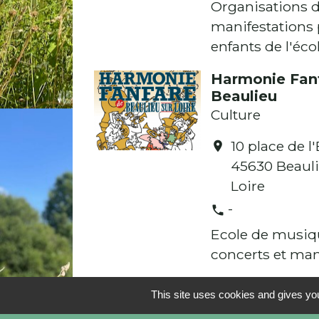
Organisations 
manifestations 
enfants de l'éco
Harmonie Fan
Beaulieu
Culture
10 place de l'
location_on
45630 Beauli
Loire
-
phone
Ecole de musiq
concerts et man
This site uses cookies and gives you