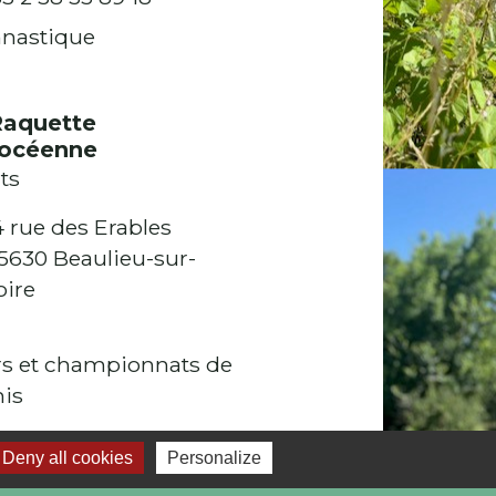
nastique
Raquette
locéenne
ts
4 rue des Erables
5630 Beaulieu-sur-
oire
s et championnats de
is
Deny all cookies
Personalize
1
-2