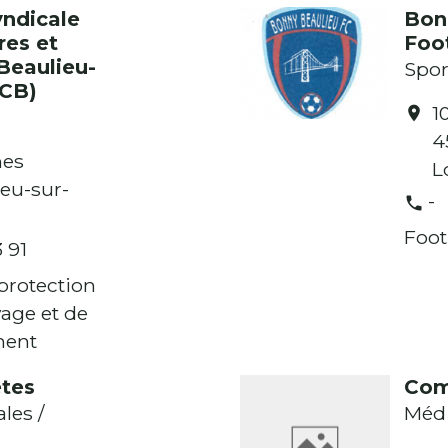
yndicale
Bon
res et
Foot
Beaulieu-
Spor
PCB)
1
location_on
4
hes
L
eu-sur-
-
phone
Foot
 91
 protection
vage et de
ment
tes
Com
les /
Méd