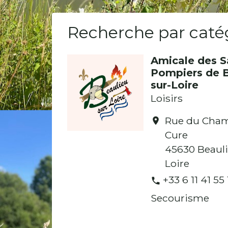
Recherche par catég
Amicale des S
Pompiers de B
sur-Loire
Loisirs
Rue du Cham
location_on
Cure
45630 Beauli
Loire
+33 6 11 41 55 
phone
Secourisme