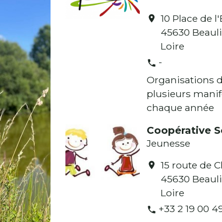
10 Place de l'
location_on
45630 Beauli
Loire
-
phone
Organisations 
plusieurs manif
chaque année
Coopérative S
Jeunesse
15 route de C
location_on
45630 Beauli
Loire
+33 2 19 00 4
phone