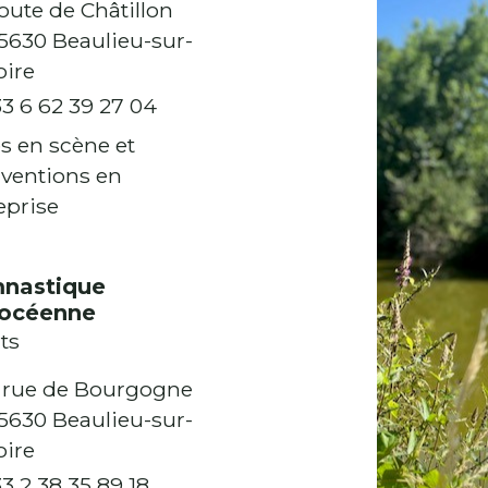
oute de Châtillon
5630 Beaulieu-sur-
oire
3 6 62 39 27 04
s en scène et
rventions en
eprise
nastique
locéenne
ts
 rue de Bourgogne
5630 Beaulieu-sur-
oire
3 2 38 35 89 18