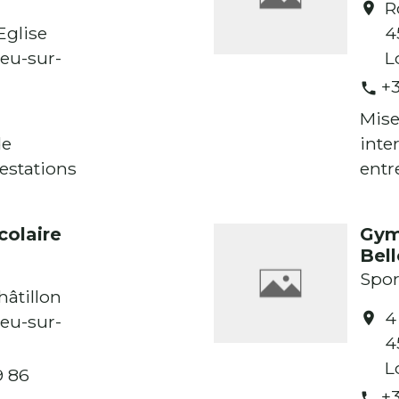
R
location_on
Eglise
4
eu-sur-
L
+3
phone
Mise
de
inte
estations
entr
colaire
Gym
Bel
Spor
hâtillon
4
location_on
eu-sur-
4
L
9 86
+3
phone