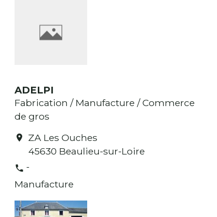
ADELPI
Fabrication / Manufacture / Commerce
de gros
ZA Les Ouches
location_on
45630 Beaulieu-sur-Loire
-
phone
Manufacture