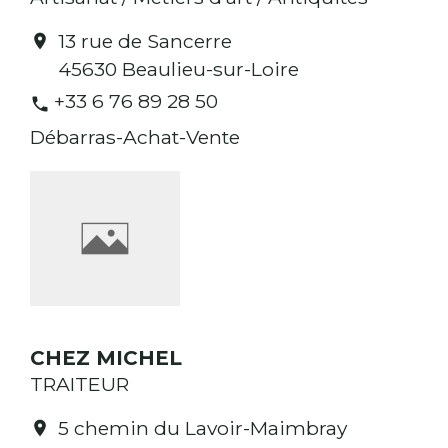
13 rue de Sancerre
location_on
45630 Beaulieu-sur-Loire
+33 6 76 89 28 50
phone
Débarras-Achat-Vente
CHEZ MICHEL
TRAITEUR
5 chemin du Lavoir-Maimbray
location_on