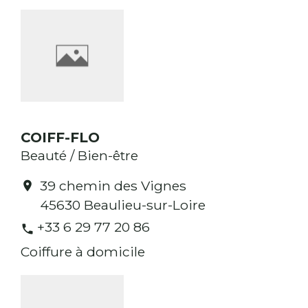
COIFF-FLO
Beauté / Bien-être
39 chemin des Vignes
location_on
45630 Beaulieu-sur-Loire
+33 6 29 77 20 86
phone
Coiffure à domicile