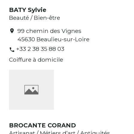
BATY Sylvie
Beauté / Bien-être
99 chemin des Vignes
location_on
45630 Beaulieu-sur-Loire
+33 2 38 35 88 03
phone
Coiffure à domicile
BROCANTE CORAND
Artisanat / Métiers d’art / Antiquités