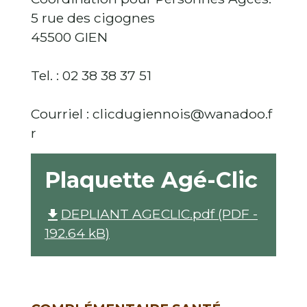
5 rue des cigognes
45500 GIEN
Tel. : 02 38 38 37 51
Courriel : clicdugiennois@wanadoo.f
r
Plaquette Agé-Clic
DEPLIANT AGECLIC.pdf (PDF -
file_download
192.64 kB)