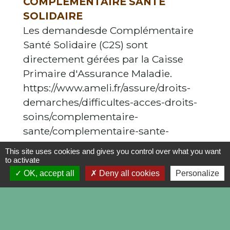
COMPLÉMENTAIRE SANTÉ
SOLIDAIRE
Les demandesde Complémentaire
Santé Solidaire (C2S) sont
directement gérées par la Caisse
Primaire d'Assurance Maladie.
https://www.ameli.fr/assure/droits-
demarches/difficultes-acces-droits-
soins/complementaire-
sante/complementaire-sante-
solidaire
This site uses cookies and gives you control over what you want
A savoir :
to activate
L'Espace de Services Publics
OK, accept all
Deny all cookies
Personalize
Itinérants (ESPi) de la Communauté
de Communes de Briare peut vous
aider dans vos démarches.