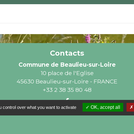
Contacts
Commune de Beaulieu-sur-Loire
10 place de l'Eglise
45630 Beaulieu-sur-Loire - FRANCE
+33 2 38 35 80 48
 control over what you want to activate
OK, accept all
Liens