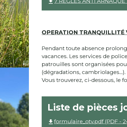
7 REGLES ANTI ARNAQUE S
file_download
OPERATION TRANQUILLITÉ
Pendant toute absence prolongée
vacances. Les services de polic
patrouilles sont organisées po
(dégradations, cambriolages...).
Vous trouverez, ci-dessous, le 
Liste de pièces j
formulaire_otv.pdf (PDF - 2
file_download