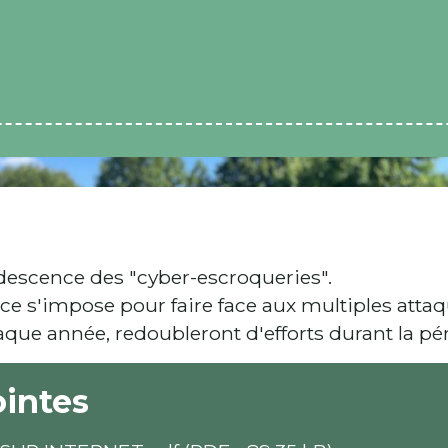
udescence des "cyber-escroqueries".
e s'impose pour faire face aux multiples attaq
ue année, redoubleront d'efforts durant la pér
ointes