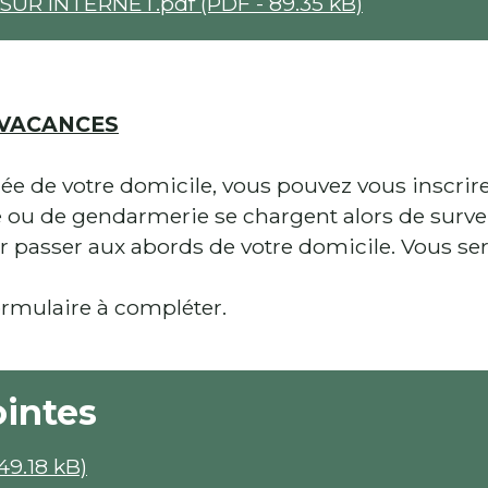
UR INTERNET.pdf (PDF - 89.35 kB)
 VACANCES
 de votre domicile, vous pouvez vous inscrire à
e ou de gendarmerie se chargent alors de survei
ur passer aux abords de votre domicile. Vous s
formulaire à compléter.
ointes
49.18 kB)